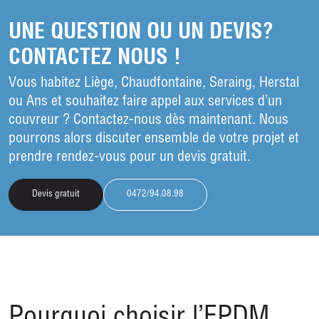
UNE QUESTION OU UN DEVIS?
CONTACTEZ NOUS !
Vous habitez Liège, Chaudfontaine, Seraing, Herstal
ou Ans et souhaitez faire appel aux services d’un
couvreur ? Contactez-nous dès maintenant. Nous
pourrons alors discuter ensemble de votre projet et
prendre rendez-vous pour un devis gratuit.
Devis gratuit
0472/94.08.98